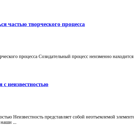
ся частью творческого процесса
орческого процесса Созидательный процесс неизменно находитс
 с неизвестностью
остью Неизвестность представляет собой неотъемлемой элементо
наши ...