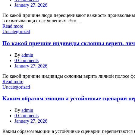
Posted
January 27, 2026
on
По какой причине люди переоценивают важность произвольных
в охватывающих нас явлениях. Это ...
Read more
Uncategorized
По какой причине индивиды склонны верить лич
By
admin
0
Comments
Posted
January 27, 2026
on
По какой причине индивиды склонны верить личной полосе фор
Read more
Uncategorized
Каким образом эмоции а устойчивые сценарии пе
By
admin
0
Comments
Posted
January 27, 2026
on
Каким образом эмоции а устойчивые сценарии переплетаются в