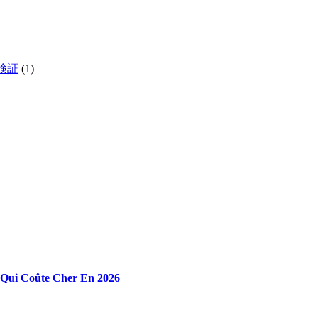
検証
(1)
n Qui Coûte Cher En 2026