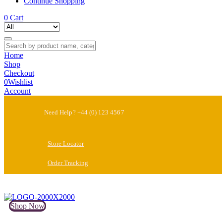
Continue Shopping
0
Cart
Home
Shop
Checkout
0
Wishlist
Account
Need Help? +44 (0) 123 4567
Store Locator
Order Tracking
Shop Now