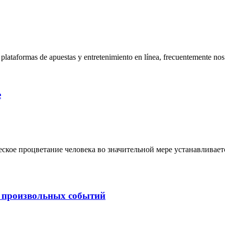
taformas de apuestas y entretenimiento en línea, frecuentemente nos
е
еское процветание человека во значительной мере устанавливает
 произвольных событий