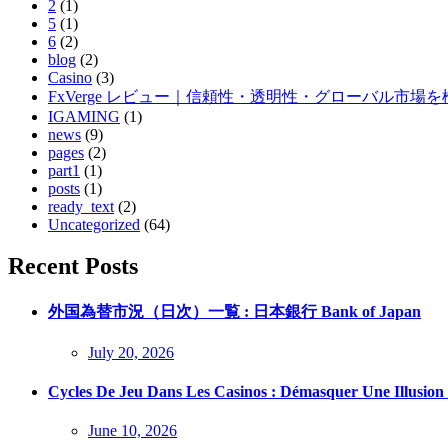
2
(1)
5
(1)
6
(2)
blog
(2)
Casino
(3)
FxVerge レビュー｜信頼性・透明性・グローバル市場を
IGAMING
(1)
news
(9)
pages
(2)
part1
(1)
posts
(1)
ready_text
(2)
Uncategorized
(64)
Recent Posts
外国為替市況（日次）一覧 : 日本銀行 Bank of Japan
Posted
July 20, 2026
on
Cycles De Jeu Dans Les Casinos : Démasquer Une Illusio
Posted
June 10, 2026
on