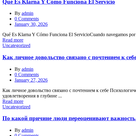
Qué Es Klarna Y Cómo Funciona El Servicio
By
admin
0
Comments
Posted
January 30, 2026
on
Qué Es Klarna Y Cómo Funciona El ServicioCuando navegamos por pla
Read more
Uncategorized
Как личное довольство связано с почтением к себ
By
admin
0
Comments
Posted
January 27, 2026
on
Как личное довольство связано с почтением к себе Психологич
удовлетворения в глубине ...
Read more
Uncategorized
По какой причине люди переоценивают важность
By
admin
0
Comments