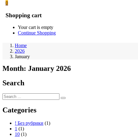
0
Shopping cart
Your cart is empty
Continue Shopping
Home
2026
January
Month:
January 2026
Search
Categories
! Без рубрики
(1)
1
(1)
10
(1)