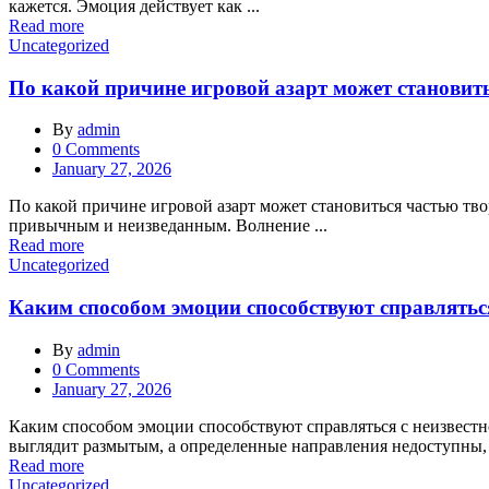
кажется. Эмоция действует как ...
Read more
Uncategorized
По какой причине игровой азарт может становить
By
admin
0
Comments
Posted
January 27, 2026
on
По какой причине игровой азарт может становиться частью тв
привычным и неизведанным. Волнение ...
Read more
Uncategorized
Каким способом эмоции способствуют справляться
By
admin
0
Comments
Posted
January 27, 2026
on
Каким способом эмоции способствуют справляться с неизвестн
выглядит размытым, а определенные направления недоступны, 
Read more
Uncategorized