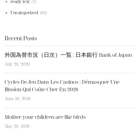
ready_text
(2)
Uncategorized
(64)
Recent Posts
外国為替市況（日次）一覧 : 日本銀行 Bank of Japan
July 20, 2026
Cycles De Jeu Dans Les Casinos : Démasquer Une
Illusion Qui Coûte Cher En 2026
June 10, 2026
Mother your children are like birds
May 20, 2026