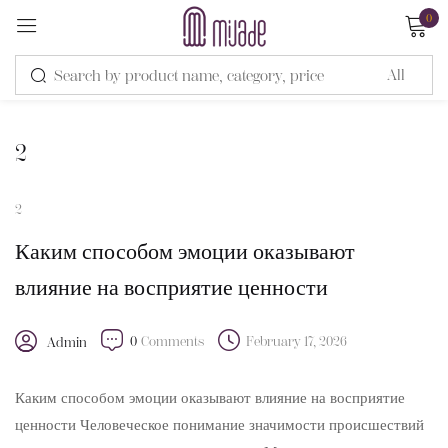
0
Sign in
2
2
Remember me
Lost password?
Каким способом эмоции оказывают
влияние на восприятие ценности
LOG IN
0
Comments
February 17, 2026
Admin
CREATE AN ACCOUNT
Каким способом эмоции оказывают влияние на восприятие
ценности Человеческое понимание значимости происшествий