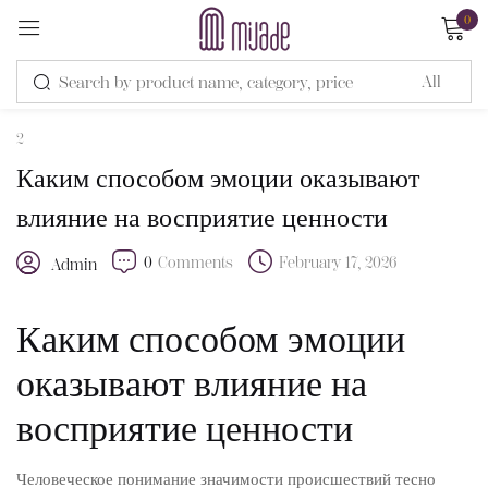
0
Sign in
2
Каким способом эмоции оказывают
влияние на восприятие ценности
0
Comments
February 17, 2026
Remember me
Lost password?
Admin
Каким способом эмоции
LOG IN
оказывают влияние на
CREATE AN ACCOUNT
восприятие ценности
Человеческое понимание значимости происшествий тесно