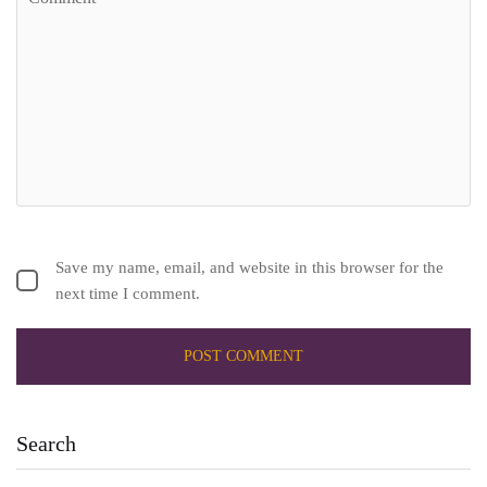
Save my name, email, and website in this browser for the
next time I comment.
Search