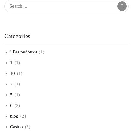
Categories
! Без рубрики
(1)
1
(1)
10
(1)
2
(1)
5
(1)
6
(2)
blog
(2)
Casino
(3)