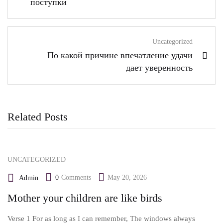
поступки
Uncategorized
По какой причине впечатление удачи
дает уверенность
Related Posts
UNCATEGORIZED
0
Comments
May 20, 2026
Admin
Mother your children are like birds
Verse 1 For as long as I can remember, The windows always