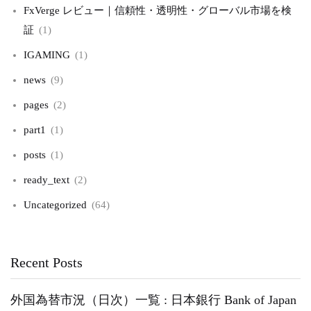
FxVerge レビュー｜信頼性・透明性・グローバル市場を検
証
(1)
IGAMING
(1)
news
(9)
pages
(2)
part1
(1)
posts
(1)
ready_text
(2)
Uncategorized
(64)
Recent Posts
外国為替市況（日次）一覧 : 日本銀行 Bank of Japan