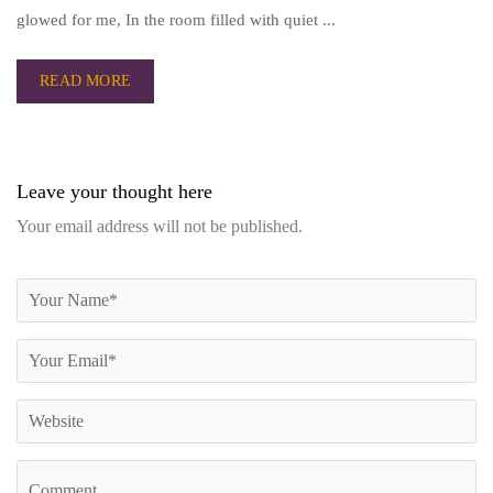
glowed for me, In the room filled with quiet ...
READ MORE
Leave your thought here
Your email address will not be published.