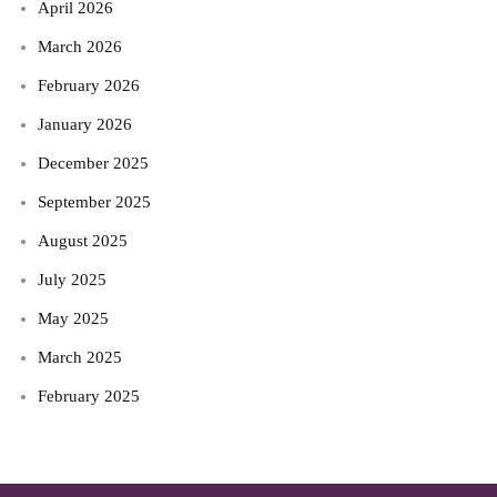
April 2026
March 2026
February 2026
January 2026
December 2025
September 2025
August 2025
July 2025
May 2025
March 2025
February 2025