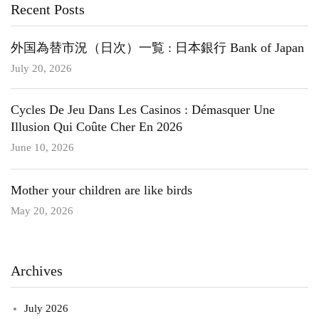
Recent Posts
外国為替市況（日次）一覧 : 日本銀行 Bank of Japan
July 20, 2026
Cycles De Jeu Dans Les Casinos : Démasquer Une
Illusion Qui Coûte Cher En 2026
June 10, 2026
Mother your children are like birds
May 20, 2026
Archives
July 2026