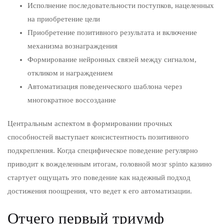
Исполнение последовательности поступков, нацеленных
на приобретение цели
Приобретение позитивного результата и включение
механизма вознаграждения
Формирование нейронных связей между сигналом,
откликом и награждением
Автоматизация поведенческого шаблона через
многократное воссоздание
Центральным аспектом в формировании прочных
способностей выступает консистентность позитивного
подкрепления. Когда специфическое поведение регулярно
приводит к вожделенным итогам, головной мозг spinto казино
стартует ощущать это поведение как надежный подход
достижения поощрения, что ведет к его автоматизации.
Отчего первый триумф