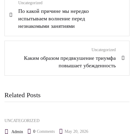
Uncategorized
По какой причине мы нередко
испытываем волнение перед
незнакомыми занятиями
Uncategorized
Каким образом предвкушение триумфа
повышает убежденность
Related Posts
UNCATEGORIZED
0
Comments
May 20, 2026
Admin