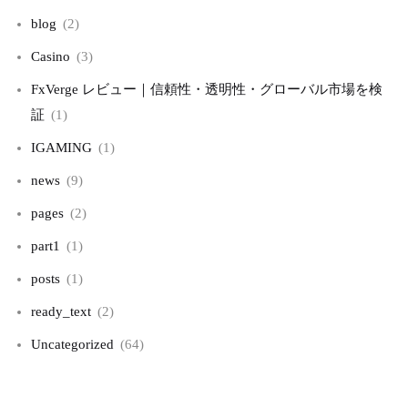
blog
(2)
Casino
(3)
FxVerge レビュー｜信頼性・透明性・グローバル市場を検
証
(1)
IGAMING
(1)
news
(9)
pages
(2)
part1
(1)
posts
(1)
ready_text
(2)
Uncategorized
(64)