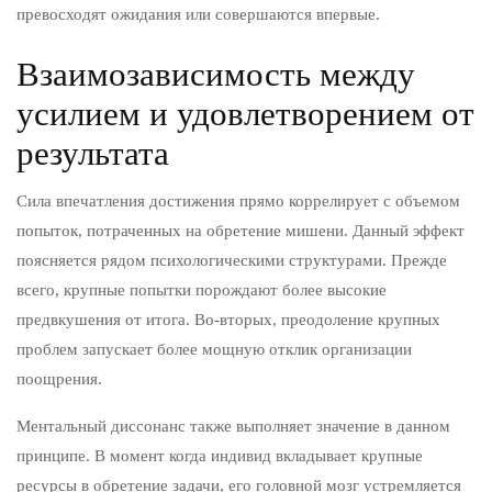
превосходят ожидания или совершаются впервые.
Взаимозависимость между
усилием и удовлетворением от
результата
Сила впечатления достижения прямо коррелирует с объемом
попыток, потраченных на обретение мишени. Данный эффект
поясняется рядом психологическими структурами. Прежде
всего, крупные попытки порождают более высокие
предвкушения от итога. Во-вторых, преодоление крупных
проблем запускает более мощную отклик организации
поощрения.
Ментальный диссонанс также выполняет значение в данном
принципе. В момент когда индивид вкладывает крупные
ресурсы в обретение задачи, его головной мозг устремляется