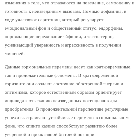
изменения в теле, что отражаются на поведение, самооценку и
готовность к неизведанным вызовам. Помимо дофамина, в
ходе участвуют серотонин, который регулирует
эмоциональный фон и общественный статус, эндорфины,
порождающие переживание эйфории, и тестостерон,
усиливающий уверенность и агрессивность в получении
мишеней.
Данные гормональные перемены несут как кратковременные,
так и продолжительные феномены. В кратковременной
горизонте они создают состояние обостренной энергии и
оптимизма, которое естественным образом ориентирует
индивида к отысканию неизведанных потенциалов для
приобретения. В продолжительной перспективе регулярные
успехи выстраивают устойчивые перемены в гормональном
фоне, что спинто казино способствует развитию более
уверенной и проактивной бытовой позиции.