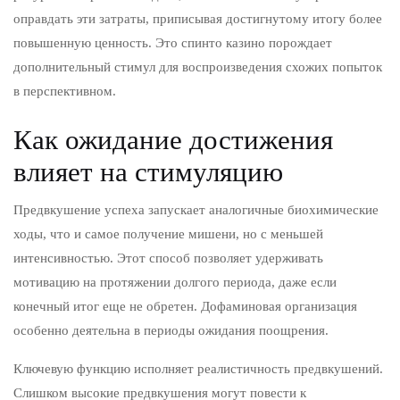
оправдать эти затраты, приписывая достигнутому итогу более
повышенную ценность. Это спинто казино порождает
дополнительный стимул для воспроизведения схожих попыток
в перспективном.
Как ожидание достижения
влияет на стимуляцию
Предвкушение успеха запускает аналогичные биохимические
ходы, что и самое получение мишени, но с меньшей
интенсивностью. Этот способ позволяет удерживать
мотивацию на протяжении долгого периода, даже если
конечный итог еще не обретен. Дофаминовая организация
особенно деятельна в периоды ожидания поощрения.
Ключевую функцию исполняет реалистичность предвкушений.
Слишком высокие предвкушения могут повести к