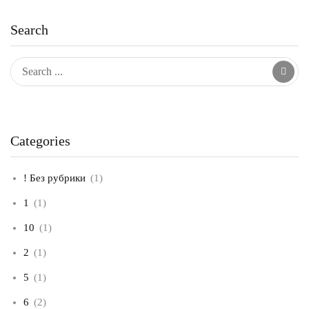
Search
Categories
! Без рубрики
(1)
1
(1)
10
(1)
2
(1)
5
(1)
6
(2)