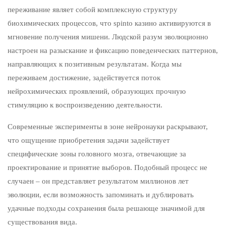
переживание являет собой комплексную структуру
биохимических процессов, что spinto казино активируются в
мгновение получения мишени. Людской разум эволюционно
настроен на разыскание и фиксацию поведенческих паттернов,
направляющих к позитивным результатам. Когда мы
переживаем достижение, задействуется поток
нейрохимических проявлений, образующих прочную
стимуляцию к воспроизведению деятельности.
Современные эксперименты в зоне нейронауки раскрывают,
что ощущение приобретения задачи задействует
специфические зоны головного мозга, отвечающие за
проектирование и принятие выборов. Подобный процесс не
случаен – он представляет результатом миллионов лет
эволюции, если возможность запоминать и дублировать
удачные подходы сохранения была решающе значимой для
существования вида.