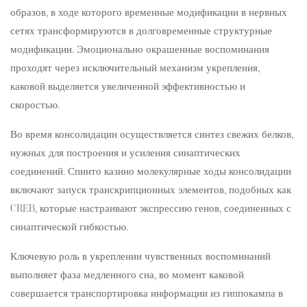
образов, в ходе которого временные модификации в нервных
сетях трансформируются в долговременные структурные
модификации. Эмоционально окрашенные воспоминания
проходят через исключительный механизм укрепления,
каковой выделяется увеличенной эффективностью и
скоростью.
Во время консолидации осуществляется синтез свежих белков,
нужных для построения и усиления синаптических
соединений. Спинто казино молекулярные ходы консолидации
включают запуск транскрипционных элементов, подобных как
CREB, которые настраивают экспрессию генов, соединенных с
синаптической гибкостью.
Ключевую роль в укреплении чувственных воспоминаний
выполняет фаза медленного сна, во момент каковой
совершается транспортировка информации из гиппокампа в