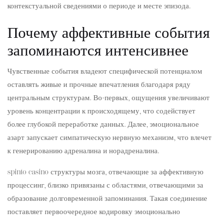
контекстуальной сведениями о периоде и месте эпизода.
Почему аффективные события
запоминаются интенсивнее
Чувственные события владеют специфической потенциалом
оставлять живые и прочные впечатления благодаря ряду
центральным структурам. Во-первых, ощущения увеличивают
уровень концентрации к происходящему, что содействует
более глубокой переработке данных. Далее, эмоциональное
азарт запускает симпатическую нервную механизм, что влечет
к генерированию адреналина и норадреналина.
spinto casino структуры мозга, отвечающие за аффективную
процессинг, близко привязаны с областями, отвечающими за
образование долговременной запоминания. Такая соединение
поставляет первоочередное кодировку эмоционально