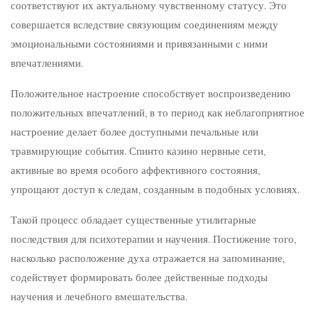
соответствуют их актуальному чувственному статусу. Это
совершается вследствие связующим соединениям между
эмоциональными состояниями и привязанными с ними
впечатлениями.
Положительное настроение способствует воспроизведению
положительных впечатлений, в то период как неблагоприятное
настроение делает более доступными печальные или
травмирующие события. Спинто казино нервные сети,
активные во время особого аффективного состояния,
упрощают доступ к следам, созданным в подобных условиях.
Такой процесс обладает существенные утилитарные
последствия для психотерапии и научения. Постижение того,
насколько расположение духа отражается на запоминание,
содействует формировать более действенные подходы
научения и лечебного вмешательства.