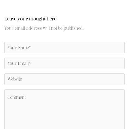
Leave your thought here
Your email address will not be published.