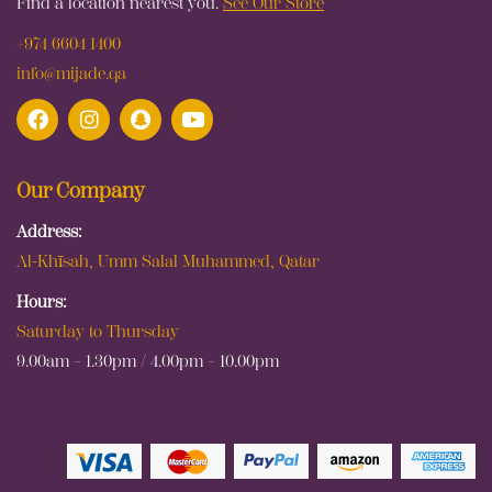
Find a location nearest you.
See Our Store
+974 6604 1400
info@mijade.qa
Our Company
Address:
Al-Khīsah, Umm Salal Muhammed, Qatar
Hours:
Saturday to Thursday
9.00am – 1.30pm / 4.00pm – 10.00pm