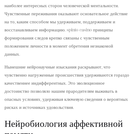
наиболее интересных сторон человеческой ментальности.
Чувственные переживания оказывают основательное действие
на то, каким способом мы удерживаем, поддерживаем и
восстанавливаем информацию. spinto casino принципы
формирования следов крепко связаны с чувственным
положением личности в момент обретения незнакомой
данных.
Нынешние нейронаучные изыскания раскрывают, что
чувственно нагруженные происшествия удерживаются гораздо
качественнее индифферентных. Это эволюционное
достоинство позволяло нашим прародителям выживать в
опасных условиях, удерживая ключевую сведения о вероятных
рисках и источниках удовольствия.
Нейробиология аффективной