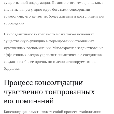
существенной информации. Помимо этого, эмоциональные
впечатления регулярно идут богатыми сенсорными
тонкостями, что делает их более живыми и доступными для
воссоздания.
Нейроадаптивность головного мозга также исполняет
существенную функцию в формировании стабильных
чувственных воспоминаний. Многократная задействование
аффективных следов укрепляет синаптические соединения,
создавая их более прочными и легко активируемыми в
будущем.
Процесс консолидации
чувственно тонированных
воспоминаний
Консолидация памяти являет собой процесс стабилизации