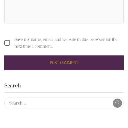
Save my name, email, and website in this browser for the
next time I comment.
Search