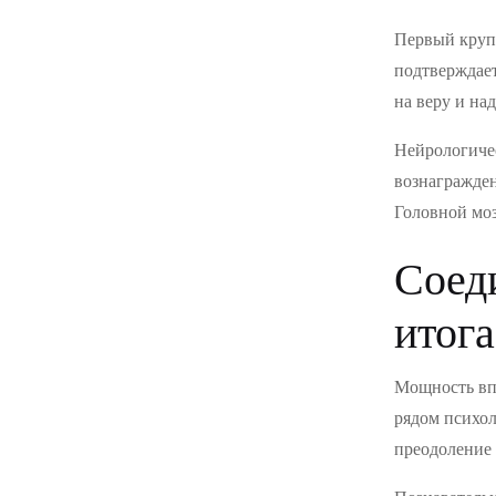
Первый крупн
подтверждает
на веру и на
Нейрологиче
вознагражден
Головной моз
Соед
итога
Мощность впе
рядом психол
преодоление