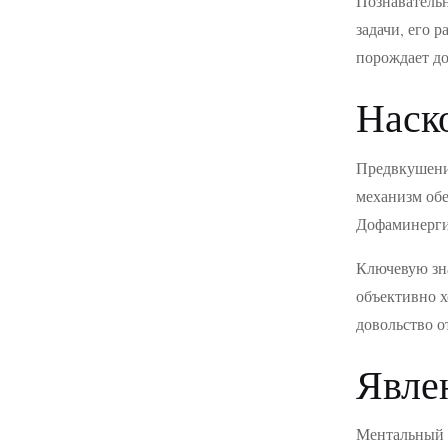
Познавательн
задачи, его 
порождает до
Наск
Предвкушение
механизм обе
Дофаминерги
Ключевую зна
объективно 
довольство о
Явле
Ментальный 