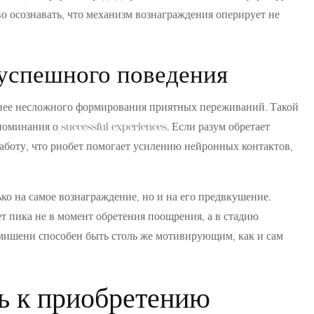
во осознавать, что механизм вознаграждения оперирует не
 успешного поведения
ожнее несложного формирования приятных переживаний. Такой
минания о successful experiences. Если разум обретает
боту, что риобет помогает усилению нейронных контактов,
ко на самое вознаграждение, но и на его предвкушение.
т пика не в момент обретения поощрения, а в стадию
 мишени способен быть столь же мотивирующим, как и сам
ть к приобретению