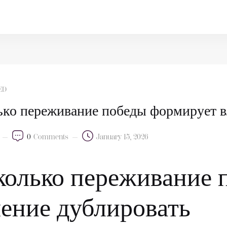
ED
ько переживание победы формирует в
0
Comments
January 15, 2026
колько переживание 
чение дублировать