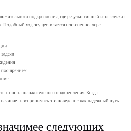
ложительного подкрепления, где результативный итог служит
. Подобный ход осуществляется постепенно, через
ации
 задачи
аждения
и поощрением
ание
тентность положительного подкрепления. Когда
т начинает воспринимать это поведение как надежный путь
 значимее следующих