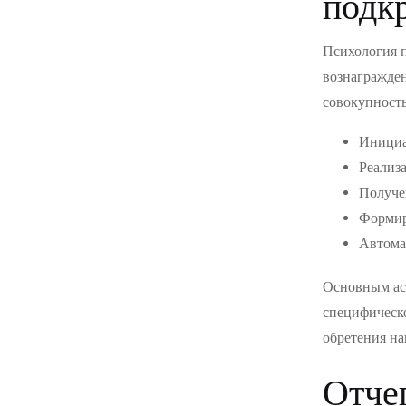
подк
Психология п
вознагражден
совокупность
Инициа
Реализ
Получе
Формир
Автома
Основным ас
специфическо
обретения на
Отче