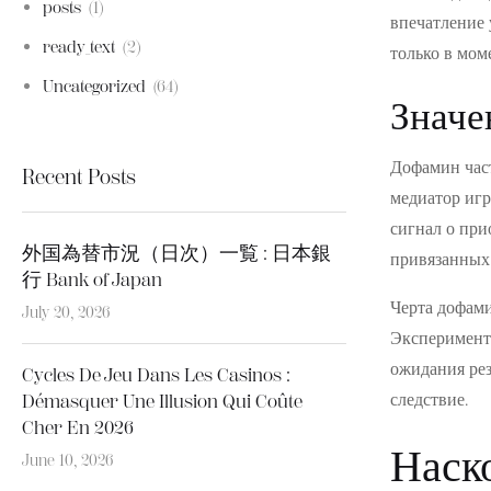
posts
(1)
впечатление 
ready_text
(2)
только в мом
Uncategorized
(64)
Значе
Дофамин част
Recent Posts
медиатор игр
сигнал о при
外国為替市況（日次）一覧 : 日本銀
привязанных 
行 Bank of Japan
Черта дофами
July 20, 2026
Эксперименты
ожидания рез
Cycles De Jeu Dans Les Casinos :
следствие.
Démasquer Une Illusion Qui Coûte
Cher En 2026
Наск
June 10, 2026