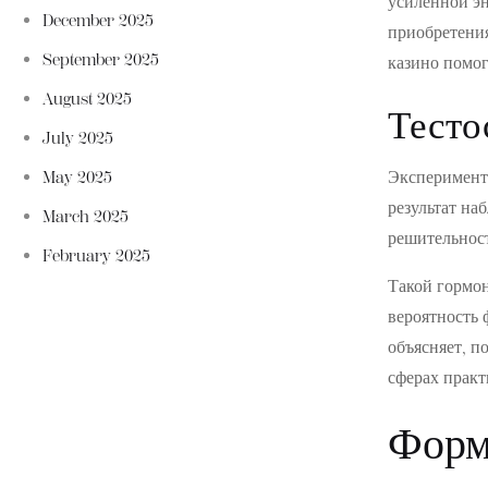
усиленной эн
December 2025
приобретения
September 2025
казино помог
August 2025
Тесто
July 2025
May 2025
Эксперименты
результат на
March 2025
решительност
February 2025
Такой гормон
вероятность 
объясняет, п
сферах практ
Форм