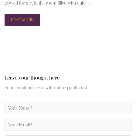
glowed for me, In the room filled with quiet ...
READ MORE
Leave your thought here
Your email address will not be published.