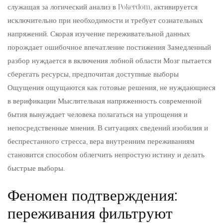
служащая за логический анализ в Pokerdom, активируется
исключительно при необходимости и требует сознательных
напряжений. Скорая изучение переживательной данных
порождает ошибочное впечатление постижения Замедленный
разбор нуждается в включения лобной области Мозг пытается
сберегать ресурсы, предпочитая доступные выборы
Ощущения ощущаются как готовые решения, не нуждающиеся
в верификации Мыслительная напряженность современной
бытия вынуждает человека полагаться на упрощения и
непосредственные мнения. В ситуациях сведений изобилия и
беспрестанного стресса, вера внутренним переживаниям
становится способом облегчить непростую истину и делать
быстрые выборы.
Феномен подтверждения:
переживания фильтруют