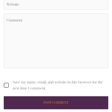
Save my name, email, and website in this browser for the
next time I comment.