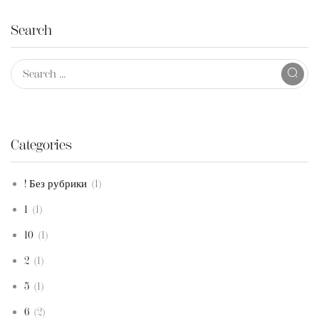
Search
Categories
! Без рубрики
(1)
1
(1)
10
(1)
2
(1)
5
(1)
6
(2)