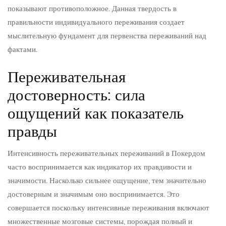
показывают противоположное. Данная твердость в
правильности индивидуального переживания создает
мыслительную фундамент для первенства переживаний над
фактами.
Переживательная
достоверность: сила
ощущений как показатель
правды
Интенсивность переживательных переживаний в Покердом
часто воспринимается как индикатор их правдивости и
значимости. Насколько сильнее ощущение, тем значительно
достоверным и значимым оно воспринимается. Это
совершается поскольку интенсивные переживания включают
множественные мозговые системы, порождая полный и