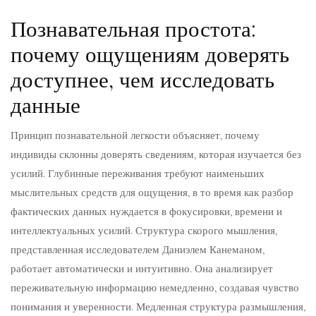
Познавательная простота:
почему ощущениям доверять
доступнее, чем исследовать
данные
Принцип познавательной легкости объясняет, почему
индивиды склонны доверять сведениям, которая изучается без
усилий. Глубинные переживания требуют наименьших
мыслительных средств для ощущения, в то время как разбор
фактических данных нуждается в фокусировки, времени и
интеллектуальных усилий. Структура скорого мышления,
представленная исследователем Даниэлем Канеманом,
работает автоматически и интуитивно. Она анализирует
переживательную информацию немедленно, создавая чувство
понимания и уверенности. Медленная структура размышления,